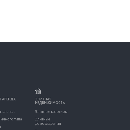
 АРЕНДА
ЭЛИТНАЯ
НЕДВИЖИМОСТЬ
нальные
Элитные квартиры
ничного типа
Элитные
домовладения
и