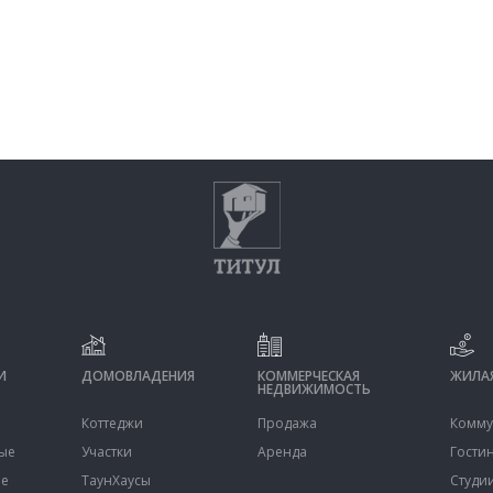
И
ДОМОВЛАДЕНИЯ
КОММЕРЧЕСКАЯ
ЖИЛАЯ
НЕДВИЖИМОСТЬ
Коттеджи
Продажа
Комму
ые
Участки
Аренда
Гости
ые
ТаунХаусы
Студи