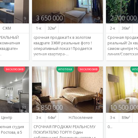
3 650 000
2 700 000
9
9
СЖМ
1-к
32
2-к
36
РЕАЛЬНЫЙ
срочная продажа!1к в золотом
Срочная продаж
-комнатная
квадрате ЗЖМ! реальные фото !
реальный! 2к кв
квадрате»
оперативный показ ! Продается
самом центре На
…
уютная квартира-…
линия/Советская
Подробнее
Подробнее
5 850 000
10 500 00
17
13
Центр
3-к
64
Н.Поселение
3-к
89
ютная студия
СРОЧНАЯ ПРОДАЖА! РЕАЛЬНОМУ
0…
Ростова, в 5
ПОКУПАТЕЛЮ ТОРГ!!! Один
собственник! Документы готовы к