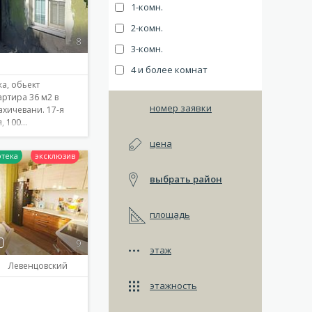
1-комн.
2-комн.
8
3-комн.
4 и более комнат
а, обьект
артира 36 м2 в
номер заявки
хичевани. 17-я
, 100…
цена
выбрать район
Подробнее
площадь
0
9
этаж
Левенцовский
этажность