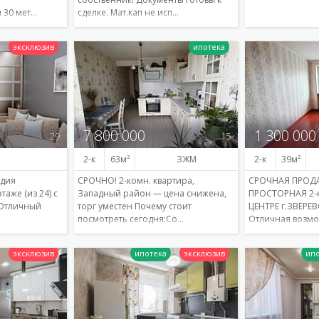
 30 мет…
сделке. Мат.кап не исп…
Подробнее
Подробнее
7 800 000
1 300 000
29
15
2-к
63
ЗЖМ
2-к
39
удия
СРОЧНО! 2-комн. квартира,
СРОЧНАЯ ПРОД
таже (из 24) с
Западный район — цена снижена,
ПРОСТОРНАЯ 2-к
Отличный
торг уместен Почему стоит
ЦЕНТРЕ г.ЗВЕРЕВ
посмотреть сегодня:Со…
Отличная возм
Подробнее
Подробнее