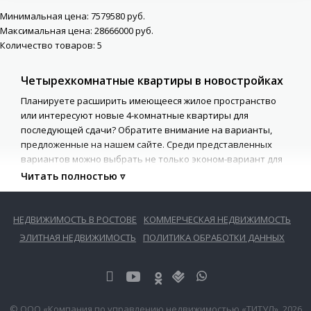
Минимальная цена:
7579580
руб.
Максимальная цена:
28666000
руб.
Количество товаров:
5
Четырехкомнатные квартиры в новостройках
Планируете расширить имеющееся жилое пространство
или интересуют новые 4-комнатные квартиры для
последующей сдачи? Обратите внимание на варианты,
предложенные на нашем сайте. Среди представленных
вариантов можно выбрать не только эконом-вариант для
совместного проживания нескольких семей, но и
просторные апартаменты класса люкс.
Как выбрать достойное жильё?
НЕДВИЖИМОСТЬ В РОСТОВЕ
КОММЕРЧЕСКАЯ НЕДВИЖИМОСТЬ
ЭЛИТНАЯ НЕДВИЖИМОСТЬ
ПОЛИТИКА ОБРАБОТКИ ДАННЫХ
Чтобы проще определиться с выбором и в минимальные
сроки осмотреть все подходящие 4-комнатные квартиры,
можно использовать удобный каталог. Задайте самые
важные параметры, например, это может быть:
© ООО «Компания по управлению недвижимостью «ТИТУЛ», 2026
цена;