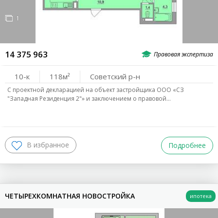
СРОК СДАЧИ
1
ВЫБРАТЬ РАЙОН
14 375 963
Северный
Центральный
Восточный
10-к
118
Советский р-н
Западный
Ростовское Море
Северо-Запад
С проектной декларацией на объект застройщика ООО «СЗ
"Западная Резиденция 2"» и заключением о правовой…
*
ЖИЛОЙ КОМПЛЕКС
Подробнее
ПЛОЩАДЬ
ВХОД ДЛЯ КЛИЕНТОВ
ЭТАЖ
ЧЕТЫРЕХКОМНАТНАЯ НОВОСТРОЙКА