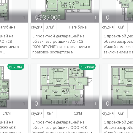
6 935 000
0
1
1
агибина
студия
37
Нагибина
студия
0
цией на
С проектной декларацией на
С проектной де
АО «СЗ
объект застройщика АО «СЗ
объект застро
лючением о
"КОНВЕРСИЯ"» и заключением о
Жилой комплекс
 м…
правовой экспертизе м…
заключением о 
Подробнее
Подробнее
0
0
1
1
СЖМ
студия
0
СЖМ
студия
0
цией на
С проектной декларацией на
С проектной де
 ООО «СЗ
объект застройщика ООО «СЗ
объект застро
омарова » и
Жилой комплекс на Комарова » и
Жилой комплекс