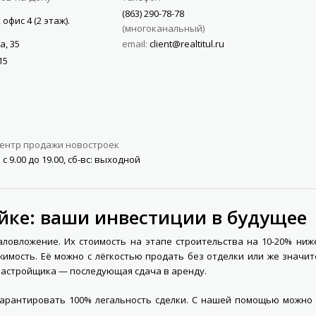
(863) 290-78-78
 офис 4 (2 этаж).
многоканальный
а, 35
email:
client@realtitul.ru
15
ентр продажи новостроек
 с 9.00 до 19.00, сб-вс: выходной
ойке: ваши инвестиции в будущее
овложение. Их стоимость на этапе строительства на 10-20% ниже
жимость. Её можно с лёгкостью продать без отделки или же значи
застройщика — последующая сдача в аренду.
 гарантировать 100% легальность сделки. С нашей помощью можно