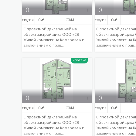
0
0
1
студия
0
СЖМ
студия
0
С проектной декларацией на
С проектной деклара
объект застройщика ООО «СЗ
объект застройщика
Жилой комплекс на Комарова » и
Жилой комплекс на К
заключением о прав…
заключением о прав
Подробнее
0
0
1
студия
0
СЖМ
студия
0
С проектной декларацией на
С проектной деклара
объект застройщика ООО «СЗ
объект застройщика
Жилой комплекс на Комарова » и
Жилой комплекс на К
заключением о прав…
заключением о прав