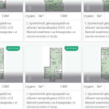
0
0
1
1
СЖМ
студия
0
СЖМ
студия
0
цией на
С проектной декларацией на
С проектной де
 ООО «СЗ
объект застройщика ООО «СЗ
объект застро
омарова » и
Жилой комплекс на Комарова » и
Жилой комплекс
…
заключением о прав…
заключением о 
Подробнее
Подробнее
0
0
1
1
СЖМ
студия
0
СЖМ
студия
0
цией на
С проектной декларацией на
С проектной де
 ООО «СЗ
объект застройщика ООО «СЗ
объект застро
омарова » и
Жилой комплекс на Комарова » и
Жилой комплекс
…
заключением о прав…
заключением о 