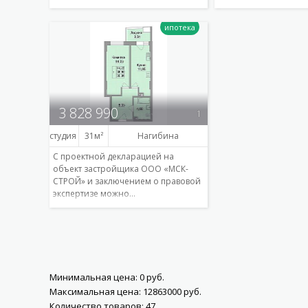
Подробнее
3 828 990
1
студия
31
Нагибина
С проектной декларацией на
объект застройщика ООО «МСК-
СТРОЙ» и заключением о правовой
экспертизе можно…
Подробнее
Минимальная цена:
0
руб.
Максимальная цена:
12863000
руб.
Количество товаров:
47