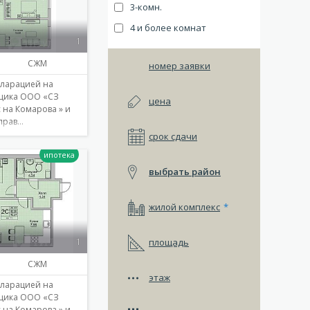
3-комн.
4 и более комнат
1
СЖМ
номер заявки
кларацией на
йщика ООО «СЗ
цена
 на Комарова » и
прав…
срок сдачи
выбрать район
Подробнее
жилой комплекс
*
1
площадь
СЖМ
этаж
кларацией на
йщика ООО «СЗ
 на Комарова » и