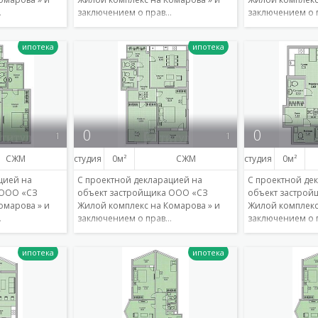
…
заключением о прав…
заключением о 
Подробнее
Подробнее
0
0
1
1
СЖМ
студия
0
СЖМ
студия
0
цией на
С проектной декларацией на
С проектной де
 ООО «СЗ
объект застройщика ООО «СЗ
объект застро
омарова » и
Жилой комплекс на Комарова » и
Жилой комплекс
…
заключением о прав…
заключением о 
Подробнее
Подробнее