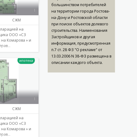
большинством потребителей
1
на территории города Ростова-
на-Дону и Ростовской области
СЖМ
при поиске объектов долевого
кларацией на
строительства. Наименования
йщика ООО «СЗ
Застройщиков и другая
 на Комарова » и
информация, предусмотренная
прав…
п.7 ст. 28 ФЗ "О рекламе" от
13.03.2006 N 38-ФЗ размещена в
описании каждого объекта.
Подробнее
1
СЖМ
кларацией на
йщика ООО «СЗ
 на Комарова » и
прав…