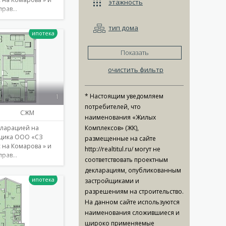
этажность
прав…
тип дома
Показать
Подробнее
очистить фильтр
1
* Настоящим уведомляем
потребителей, что
СЖМ
наименования «Жилых
кларацией на
Комплексов» (ЖК),
йщика ООО «СЗ
размещенные на сайте
 на Комарова » и
http://realtitul.ru/ могут не
прав…
соответствовать проектным
декларациям, опубликованным
застройщиками и
разрешениям на строительство.
Подробнее
На данном сайте используются
наименования сложившиеся и
широко применяемые