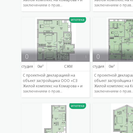
заключением о прав…
заключением о прав
Подробнее
0
0
1
студия
0
СЖМ
студия
0
С проектной декларацией на
С проектной деклара
объект застройщика ООО «СЗ
объект застройщика
Жилой комплекс на Комарова » и
Жилой комплекс на К
заключением о прав…
заключением о прав
Подробнее