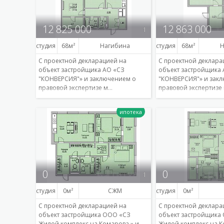
12 825 000
12 863 000
1
студия
68
Нагибина
студия
68
Н
С проектной декларацией на
С проектной деклара
объект застройщика АО «СЗ
объект застройщика 
"КОНВЕРСИЯ"» и заключением о
"КОНВЕРСИЯ"» и зак
правовой экспертизе м…
правовой экспертизе
Подробнее
0
0
1
студия
0
СЖМ
студия
0
С проектной декларацией на
С проектной деклара
объект застройщика ООО «СЗ
объект застройщика
Жилой комплекс на Комарова » и
Жилой комплекс на К