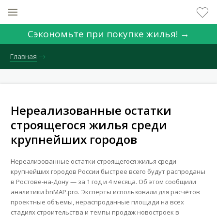
Сэкономьте при покупке жилья! →
Главная
Нереализованные остатки
строящегося жилья среди
крупнейших городов
Нереализованные остатки строящегося жилья среди
крупнейших городов России быстрее всего будут распроданы
в Ростове-на-Дону — за 1 год и 4 месяца. Об этом сообщили
аналитики bnMAP.pro. Эксперты использовали для расчётов
проектные объемы, нераспроданные площади на всех
ВХОД ДЛЯ КЛИЕНТОВ
стадиях строительства и темпы продаж новостроек в