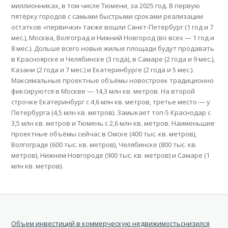
миллионниках, в том числе Тюмени, за 2025 год. В первую
пятёрку городов с самыми быстрыми сроками реализации
остатков «первички» также вошли Санкт-Петербург (1 год и 7
мес.), Москва, Волгоград и Нижний Новгород (во всех — 1 год и
8 мес.). Дольше всего новые жилые площади будут продавать
в Красноярске и Челябинске (3 года), в Самаре (2 года и 9 мес.),
Казани (2 года и 7 мес.) и Екатеринбурге (2 года и 5 мес.).
Максимальные проектные объёмы новостроек традиционно
фиксируются в Москве — 14,3 млн кв. метров. На второй
строчке Екатеринбург с 4,6 млн кв. метров, третье место — у
Петербурга (4,5 млн кв. метров). Замыкает топ-5 Краснодар с
3,5 млн кв. метров и Тюмень с 2,6 млн кв. метров. Наименьшие
проектные объёмы сейчас в Омске (400 тыс. кв. метров),
Волгограде (600 тыс. кв. метров), Челябинске (800 тыс. кв.
метров), Нижнем Новгороде (900 тыс. кв. метров) и Самаре (1
млн кв. метров).
Объем инвестиций в коммерческую недвижимостьснизился