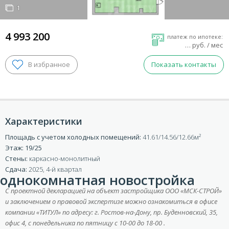
1
1
4 993 200
платеж по ипотеке:
…
руб. / мес
Показать контакты
Характеристики
Площадь с учетом холодных помещений:
41.61/14.56/12.66
Этаж: 19/25
ВХОД ДЛЯ КЛИЕНТОВ
Стены:
каркасно-монолитный
Сдача:
2025, 4-й квартал
однокомнатная новостройка
С проектной декларацией на объект застройщика ООО «МСК-СТРОЙ»
и заключением о правовой экспертизе можно ознакомиться в офисе
компании «ТИТУЛ» по адресу: г. Ростов-на-Дону, пр. Буденновский, 35,
офис 4, с понедельника по пятницу с 10-00 до 18-00 .