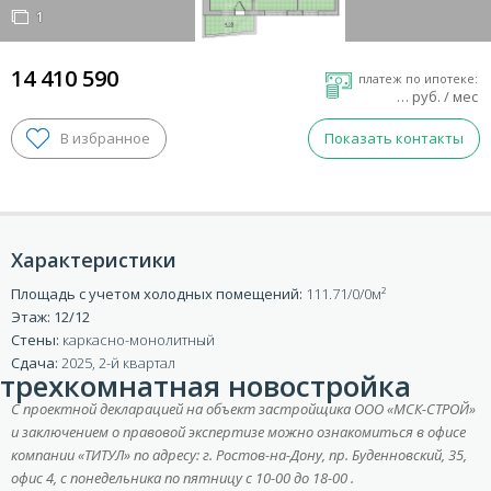
1
1
14 410 590
платеж по ипотеке:
…
руб. / мес
Показать контакты
Характеристики
Площадь с учетом холодных помещений:
111.71/0/0
Этаж: 12/12
ВХОД ДЛЯ КЛИЕНТОВ
Стены:
каркасно-монолитный
Сдача:
2025, 2-й квартал
трехкомнатная новостройка
С проектной декларацией на объект застройщика ООО «МСК-СТРОЙ»
и заключением о правовой экспертизе можно ознакомиться в офисе
компании «ТИТУЛ» по адресу: г. Ростов-на-Дону, пр. Буденновский, 35,
офис 4, с понедельника по пятницу с 10-00 до 18-00 .