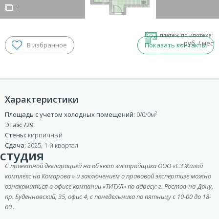
1
1
платеж по ипотеке:
…
руб. / мес
Показать контакты
Характеристики
Площадь с учетом холодных помещений:
0/0/0
Этаж: /29
Стены:
кирпичный
Сдача:
2025, 1-й квартал
ВХОД ДЛЯ КЛИЕНТОВ
студия
С проектной декларацией на объект застройщика ООО «СЗ Жилой
комплекс на Комарова » и заключением о правовой экспертизе можно
ознакомиться в офисе компании «ТИТУЛ» по адресу: г. Ростов-на-Дону,
пр. Буденновский, 35, офис 4, с понедельника по пятницу с 10-00 до 18-
00 .