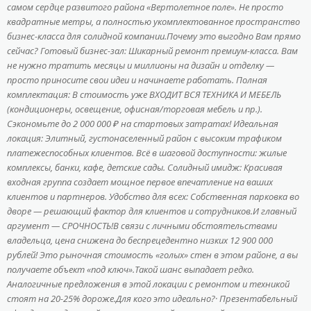
самом сердце развитого района «Вертолетное поле». Не просто
квадратные метры, а полностью укомплектованное пространство
бизнес-класса для солидной компании.Почему это выгодно Вам прямо
сейчас? Готовый бизнес-зал: Шикарный ремонт премиум-класса. Вам
не нужно тратить месяцы и миллионы на дизайн и отделку —
просто приносите свои идеи и начинаете работать. Полная
комплектация: В стоимость уже ВХОДИТ ВСЯ ТЕХНИКА И МЕБЕЛЬ
(кондиционеры, освещение, офисная/торговая мебель и пр.).
Сэкономьте до 2 000 000 ₽ на стартовых затратах! Идеальная
локация: Элитный, густонаселенный район с высоким трафиком
платежеспособных клиентов. Всё в шаговой доступности: жилые
комплексы, банки, кафе, детские сады. Солидный имидж: Красивая
входная группа создает мощное первое впечатление на ваших
клиентов и партнеров. Удобство для всех: Собственная парковка во
дворе — решающий фактор для клиентов и сотрудников.И главный
аргумент — СРОЧНОСТЬ!В связи с личными обстоятельствами
владельца, цена снижена до беспрецедентно низких 12 900 000
рублей! Это рыночная стоимость «голых» стен в этом районе, а вы
получаете объект «под ключ».Такой шанс выпадает редко.
Аналогичные предложения в этой локации с ремонтом и техникой
стоят на 20-25% дороже.Для кого это идеально?· Презентабельный