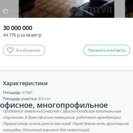
39
39
30 000 000
44 776 р.за кв.метр
Показать контакты
Характеристики
ВХОД ДЛЯ КЛИЕНТОВ
Площадь:
670
Площадь участка:
8.0 сот.
офисное, многопрофильное
Продаётся земельный участок с офисно-складским капитальным
строением. В доме офисные помещения, работают арендаторы.
Первый этаж используется как склад. Перед домом есть просторная
площадка. Отличный вариант для инвестиций.