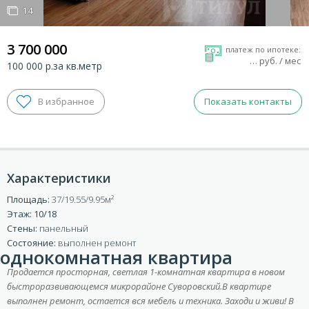
14
14
3 700 000
платеж по ипотеке:
…
руб. / мес
100 000 р.за кв.метр
Показать контакты
Характеристики
Площадь:
37/19.55/9.95
ВХОД ДЛЯ КЛИЕНТОВ
Этаж: 10/18
Стены:
панельный
Состояние:
выполнен ремонт
однокомнатная квартира
Продается просторная, светлая 1-комнатная квартира в новом
быстроразвивающемся микрорайоне Суворовский.В квартире
выполнен ремонт, остается вся мебель и техника. Заходи и живи! В