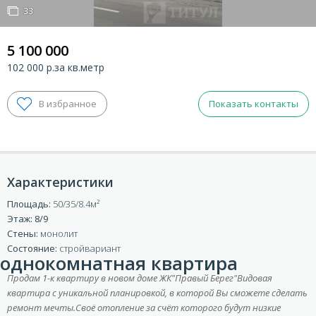
33
33
5 100 000
102 000 р.за кв.метр
Показать контакты
Характеристики
Площадь:
50/35/8.4
ВХОД ДЛЯ КЛИЕНТОВ
Этаж: 8/9
Стены:
монолит
Состояние:
стройвариант
однокомнатная квартира
Продам 1-к квартиру в новом доме ЖК"Правый Берег"
Видовая
квартира с уникальной планировкой, в которой Вы сможете сделать
ремонт мечты.
Своё отопление за счёт которого будут низкие