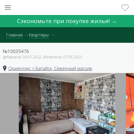
Сэкономьте при покупке жилья! →
Главная
Квартиры
№10035476
добавлена: 04.07.2022, обновлена: 07.05.2023
Ориентир: г.Батайск, Северный массив