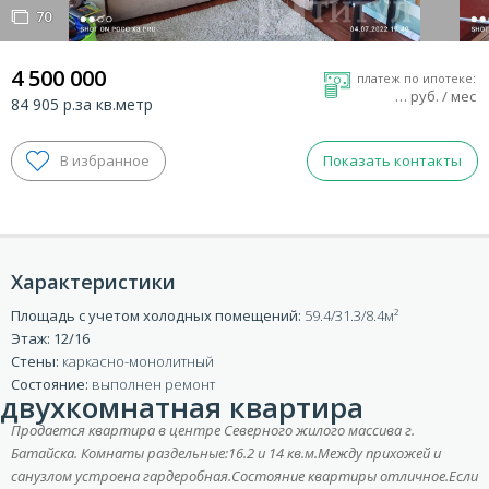
70
70
4 500 000
платеж по ипотеке:
…
руб. / мес
84 905 р.за кв.метр
Показать контакты
Характеристики
Площадь с учетом холодных помещений:
59.4/31.3/8.4
ВХОД ДЛЯ КЛИЕНТОВ
Этаж: 12/16
Стены:
каркасно-монолитный
Состояние:
выполнен ремонт
двухкомнатная квартира
Продается квартира в центре Северного жилого массива г.
Батайска. Комнаты раздельные:16.2 и 14 кв.м.
Между прихожей и
санузлом устроена гардеробная.Состояние квартиры отличное.
Если