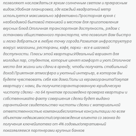
позволяют наслаждаться ярким солнечным светом и прекрасным
видом.Удобная планировка, где каждый квадратный метр
используется максимально эффективно.Просторная кухня с
необходимой бытовой техникой и местом для приготовления
вкусных блюд.Отличная транспортная доступность, рядом с
остановки общественного транспорта, что позволит Вам быстро
и легко добраться в любую точку города.Развитая инфраструктура
вокруг: магазины, рестораны, кафе, парки - все в шаговой
доступности. Плюсы этой квартиры:Идеальный вариант для
молодых пар, студентов, которые ценят комфорт и уют.Отличное
место для жизни или сдачи в аренду, чтобы получать стабильный
доход.Приятная атмосфера и уютный интерьер, в котором Вы
будете чувствовать себя как дома.Полы из керамогранитаПокупая
квартиру с нами, Вы получите:гарантированную юридическую
чистоту сделки - по 64 пунктам произведена проверка квартиры и
собственника!по факту совершения сделки будет выдано
гарантийное свидетельство чистоты сделки с материальной
ответственностью компаниибесплатные консультации по всем
объектам недвижимости!сопровождение клиента со звонка до
получения ключейипотека от 4% годовых!оперативный
показявляемся партнерами крупных банков