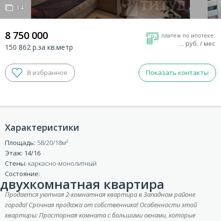
14
14
8 750 000
платеж по ипотеке:
…
руб. / мес
150 862 р.за кв.метр
Показать контакты
Характеристики
Площадь:
58/20/18
ВХОД ДЛЯ КЛИЕНТОВ
Этаж: 14/16
Стены:
каркасно-монолитный
Состояние:
двухкомнатная квартира
Продается уютная 2-комнатная квартира в Западном районе
города! Срочная продажа от собственника! Особенности этой
квартиры: Просторная комната с большими окнами, которые