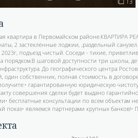
13
а
ая квартира в Первомайском районе.КВАРТИРА РЕА
ты, 2 застеклённые лоджии, ,раздельный санузел.
2023г, подъезд чистый. Соседи - тихие, приветл
за порядком.В шаговой доступности три школы, дет
нфраструктура. До географического центра Ростов
, один собственник, полная стоимость в договор
 получите:• гарантированную юридическую чистоту
факту совершения сделки будет выдано гарантийно
и• бесплатные консультации по всем объектам не
й показ• являемся партнерами крупных банков!• 
екта