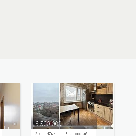
6 500 000
113
17
2-к
47
Чкаловский