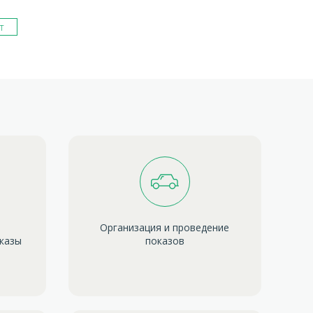
т
Организация и проведение
оказы
показов