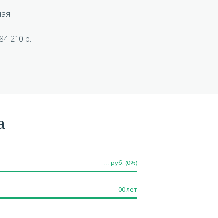
ная
84 210 р.
а
…
руб. (
0
%)
00
лет