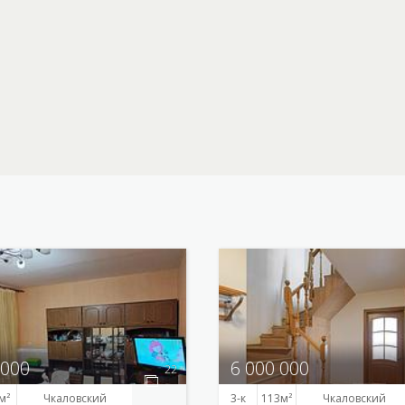
 000
6 000 000
22
Чкаловский
3-к
113
Чкаловский