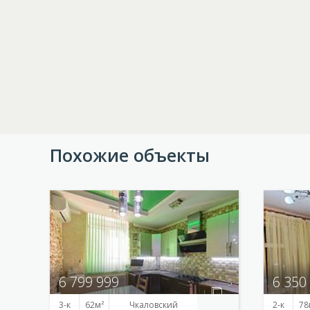
Похожие объекты
6 799 999
6 350
5
3-к
62
Чкаловский
2-к
78