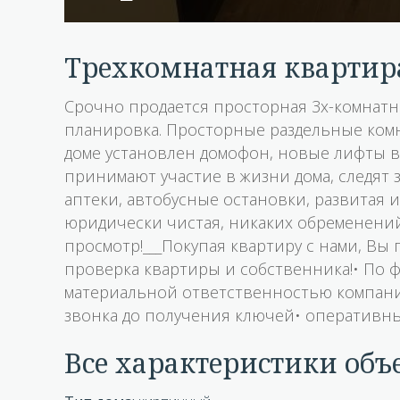
трехкомнатная квартир
Срочно продается просторная 3х-комнатн
планировка. Просторные раздельные комна
доме установлен домофон, новые лифты в 
принимают участие в жизни дома, следят 
аптеки, автобусные остановки, развитая и
юридически чистая, никаких обременений
просмотр!___Покупая квартиру с нами, Вы
проверка квартиры и собственника!• По 
материальной ответственностью компани
звонка до получения ключей• оперативны
Все характеристики объ