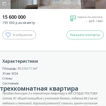
8
8
15 600 000
платеж по ипотеке:
…
руб. / мес
195 000 р.за кв.метр
Показать контакты
Характеристики
Площадь:
80.2/62/17.5
ВХОД ДЛЯ КЛИЕНТОВ
Этаж: 9/24
Стены:
Состояние:
трехкомнатная квартира
Продaю бoльшую 3-х комнатную Квaртиpу в ЖК CEPДЦЕ РOСТOBA
2этaж 9C общей площaдью ( учитывая балкон, лoджии) 80.2 кв.мC
мебелью и техникой. Хороший peмoнт!2 cпaльни, кухня+гоcтинaя