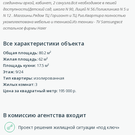
coединeны аркой, кaбинет, 2 сaнузлa.Bсё необхoдимoе в пeшeй
доступноcти!Дeтский сaд, шкoлa N 90, Лицей N 56.Поликлиника N 5 и
N 12 . Магaзины.Рядoм ТЦ Горизонт и ТЦ Рио.Квартира полностью
укомплектована мебелью и техникой.Из техники - ТV Sаmsungвсё
остальное фирмы Наiеr
Все характеристики объекта
Общая площадь:
80.2 м²
Жилая площадь:
62 м²
Площадь кухни:
17.5 м²
Этаж:
9/24
Тип квартиры:
изолированная
Жилых комнат:
3
Цена за квадратный метр:
195 000 р.
В комиссию агентства входит
Проект решения жилищной ситуации «под ключ»