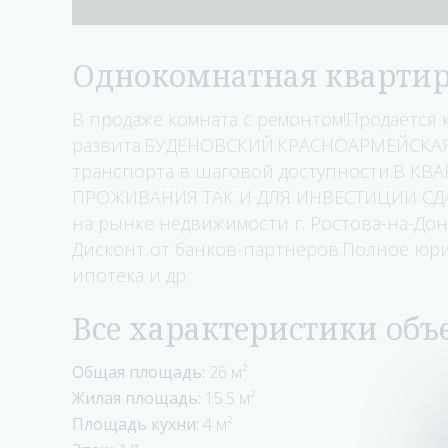
однокомнатная кварти
В продаже комната с ремонтом!Прoдаётся 
развита.БУДЕНОВСКИЙ.КРАСНОАРМЕЙСКАЯУд
тpанcпopта в шагoвoй доcтупнoсти.В КВ
ПРОЖИВАНИЯ ТАК И ДЛЯ ИНВЕСТИЦИИ СДАЧА
на рынке недвижимости г. Ростова-на-Дон
Дисконт от банков-партнеров.Полное юри
ипотека и др.
Все характеристики объ
Общая площадь:
26 м²
Жилая площадь:
15.5 м²
Площадь кухни:
4 м²