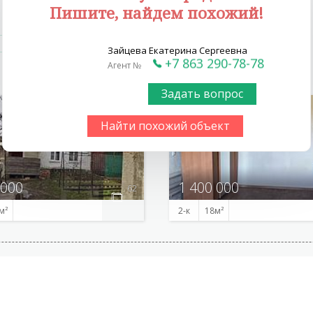
Пишите, найдем похожий!
Зайцева Екатерина Сергеевна
+7 863 290-78-78
+7 863 290-78-78
Агент №
Задать вопрос
Найти похожий объект
 000
1 400 000
62
2-к
18