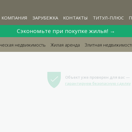
КОМПАНИЯ
ЗАРУБЕЖКА
КОНТАКТЫ
ТИТУЛ-ПЛЮС
П
Сэкономьте при покупке жилья! →
ческая недвижимость
Жилая аренда
Элитная недвижимост

Объект уже проверен для вас —
гарантируем безопасную сделку