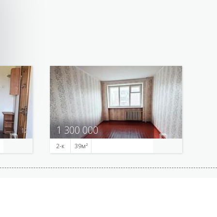
1 300 000
12
11
2-к
39