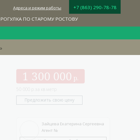
+7 (863) 290-78-78
Адреса и режим работы
РОГУЛКА ПО СТАРОМУ РОСТОВУ
ь
1 300 000
50 000 р.за кв.метр
Предложить свою цену
Зайцева Екатерина Сергеевна
Агент №