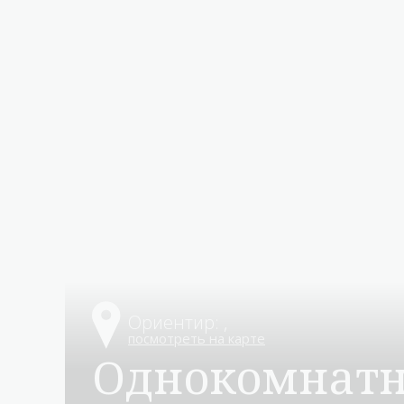
Ориентир: ,
однокомнат