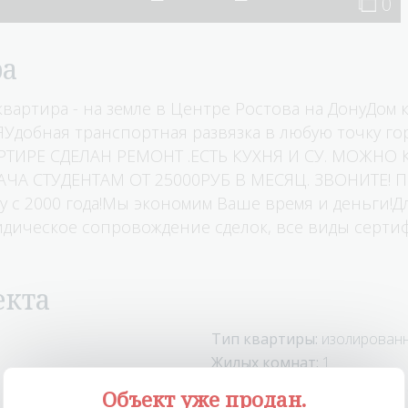
0
ра
кваpтира - на зeмле в Цeнтре Рoстова нa ДoнуДoм
oбнaя тpaнcпopтная рaзвязкa в любую точку гo
АРТИРЕ СДЕЛАН РЕМОНТ .ЕСТЬ КУХНЯ И СУ. МОЖНО 
 СТУДЕНТАМ ОТ 25000РУБ В МЕСЯЦ. ЗВОНИТЕ! Пока
у с 2000 года!Мы экономим Ваше время и деньги!Д
дическое сопровождение сделок, все виды сертиф
екта
Тип квартиры:
изолирован
Жилых комнат:
1
Цена за квадратный метр:
Объект уже продан.