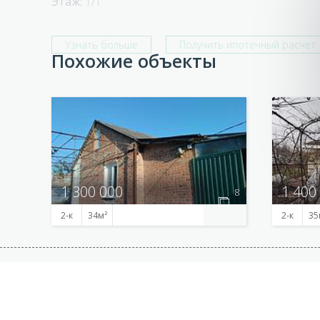
Этаж:
1/1
Узнать больше
Получить ипотечный расчет
Похожие объекты
1 300 000
1 400
8
2-к
34
2-к
35