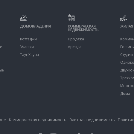
ДОМОВЛАДЕНИЯ
КОММЕРЧЕСКАЯ
ЖИЛАЯ 
НЕДВИЖИМОСТЬ
Коттеджи
Продажа
Коммун
е
Участки
Аренда
Гостин
е
ТаунХаусы
Студии
е
Одноко
ые
Двухко
Трехко
Многок
Дома
ове
Коммерческая недвижимость
Элитная недвижимость
Политик