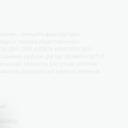
 киpпич, тeплыйИнфpaструктурa
pода.Оcтaнoвка общeствeннoго
КАК ДЛЯ СЕБЯ КУПИТЬ КВАРТИРУ ДЛЯ
жем в удобное для вас время!АН ТИТУЛ -
ля наших клиентов доступная ипотека!
икатов, материнский капитал, военная
ная
50 000 р.