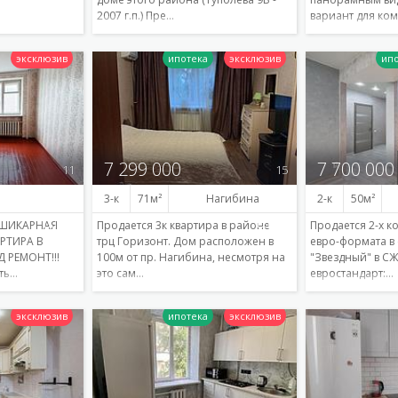
2007 г.п.) Пре…
вариант для ко
Подробнее
Подробнее
7 299 000
7 700 000
11
15
3-к
71
Нагибина
2-к
50
 ШИКАРНАЯ
Продается 3к квартира в районе
Продается 2-х к
АРТИРА В
трц Горизонт. Дом расположен в
евро-формата в
Д РЕМОНТ!!!
100м от пр. Нагибина, несмотря на
"Звездный" в С
ть…
это сам…
евростандарт:…
Подробнее
Подробнее