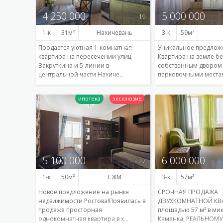
4 250 000
5 000 000
19
1-к
31
Нахичевань
3-к
59
Продается уютная 1-комнатная
Уникальное предложе
квартира на пересечении улиц
Квартира на земле бе
Закруткина и 5-линии в
собственным двором
центральной части Нахиче…
парковочными места
Подробнее
5 100 000
6 000 000
27
1-к
50
СЖМ
3-к
57
Новое предложение на рынке
СРОЧНАЯ ПРОДАЖА
недвижимости Ростова!Появилась в
ДВУХКОМНАТНОЙ КВ
продаже просторная
площадью 57 м² в м
однокомнатная квартира в х…
Каменка. РЕАЛЬНОМ