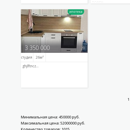
ТОРГ!!!…
Подробнее
3 350 000
20
студия
26
ghjlftncz…
Подробнее
Минимальная цена:
450000
руб.
Максимальная цена:
52000000
руб.
Количество товаров:
1015