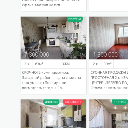
сделке. Мат.кап не исп…
Подробнее
7 800 000
1 300 000
15
2-к
63
ЗЖМ
2-к
39
СРОЧНО! 2-комн. квартира,
СРОЧНАЯ ПРОДАЖА!
Западный район — цена снижена,
ПРОСТОРНАЯ 2-к. КВ
торг уместен Почему стоит
ЦЕНТРЕ г.ЗВЕРЕВО ПО
посмотреть сегодня:Со…
Отличная возможнос
Подробнее