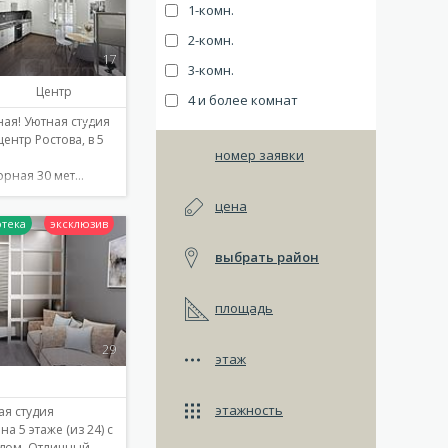
1-комн.
2-комн.
17
3-комн.
Центр
4 и более комнат
ая! Уютная студия
ентр Ростова, в 5
номер заявки
рная 30 мет…
цена
выбрать район
Подробнее
площадь
29
этаж
этажность
ая студия
а 5 этаже (из 24) с
дом. Отличный