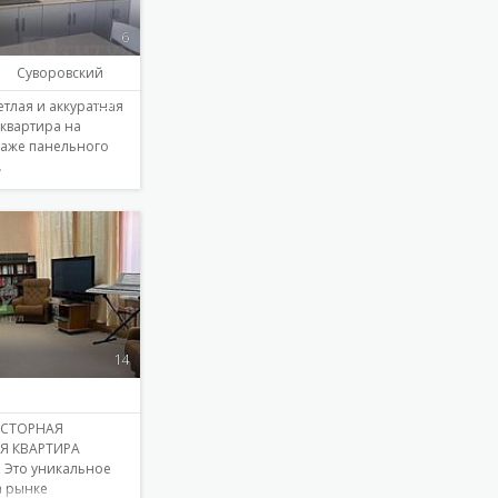
6
Суворовский
етлая и аккуратная
квартира на
таже панельного
…
Подробнее
14
ОСТОРНАЯ
Я КВАРТИРА
. Это уникальное
а рынке