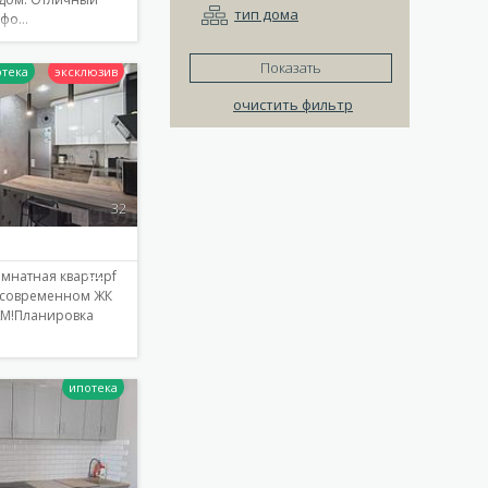
тип дома
мфо…
Показать
очистить фильтр
Подробнее
32
омнатная квартирf
 современном ЖК
ЖМ!Планировка
Подробнее