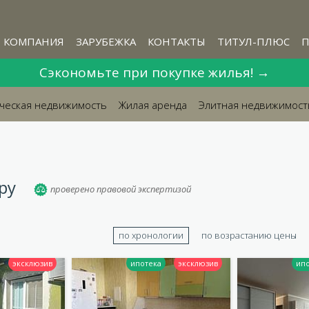
КОМПАНИЯ
ЗАРУБЕЖКА
КОНТАКТЫ
ТИТУЛ-ПЛЮС
П
Сэкономьте при покупке жилья! →
ческая недвижимость
Жилая аренда
Элитная недвижимост
ру
проверено правовой экспертизой
по хронологии
по возрастанию цены