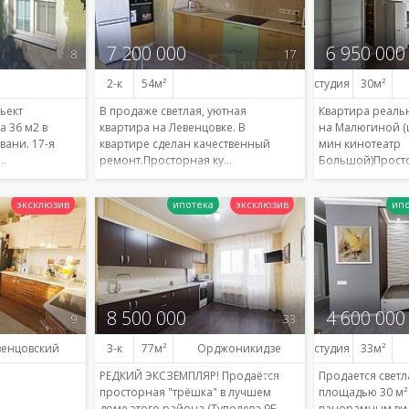
7 200 000
6 950 000
8
17
2-к
54
студия
30
ьект
В продаже светлая, уютная
Квартира реальн
а 36 м2 в
квартира на Левенцовке. В
на Малюгиной (ц
вани. 17-я
квартире сделан качественный
мин кинотеатр
0…
ремонт.Просторная ку…
Большой)Просто
Подробнее
Подробнее
8 500 000
4 600 000
9
33
венцовский
3-к
77
Орджоникидзе
студия
33
РЕДКИЙ ЭКСЗЕМПЛЯР! Продаётся
Продается светл
просторная "трёшка" в лучшем
площадью 30 м² н
доме этого района (Туполева 9Б -
панорамным ви