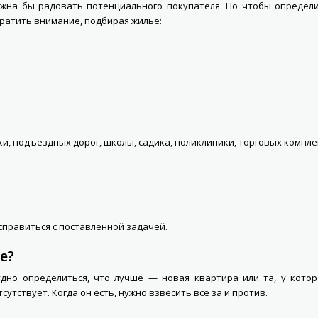
жна бы радовать потенциального покупателя. Но чтобы определит
ратить внимание, подбирая жильё:
и, подъездных дорог, школы, садика, поликлиники, торговых комплек
справиться с поставленной задачей.
е?
но определиться, что лучше — новая квартира или та, у котор
сутствует. Когда он есть, нужно взвесить все за и против.