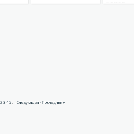
недвижимо…
Подробнее
Подробнее
1
2
3
4
5
…
Следующая ›
Последняя »