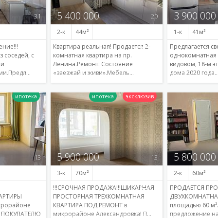
5 400 000
3 900 000
31
20
2-к
44
1-к
41
ние!!!
Квартира реальная! Продается 2-
Предлагается св
з соседей, с
комнатная квартира на пр.
однокомнатная 
 и
Ленина.Ремонт: Состояние
видовом, 18-м э
ми.Предл…
«заезжай и живи».Мебель…
дома 2020 года
Подробнее
Подробнее
5 900 000
5 800 000
13
13
3-к
70
2-к
60
!!!СРОЧНАЯ ПРОДАЖА!!!ШИКАРНАЯ
ПРОДАЕТСЯ ПР
АРТИРЫ
ПРОСТОРНАЯ ТРЕХКОМНАТНАЯ
ДВУХКОМНАТНА
икрорайоне
КВАРТИРА ПОД РЕМОНТ в
площадью 60 м²
У ПОКУПАТЕЛЮ
микрорайоне Александровка! П…
предложение н