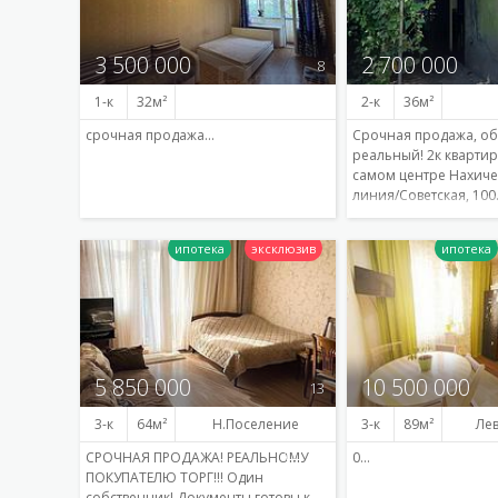
3 500 000
2 700 000
8
1-к
32
2-к
36
срочная продажа…
Срочная продажа, об
реальный! 2к квартир
самом центре Нахиче
линия/Советская, 10
Подробнее
5 850 000
10 500 000
13
3-к
64
Н.Поселение
3-к
89
Ле
СРОЧНАЯ ПРОДАЖА! РЕАЛЬНОМУ
0…
ПОКУПАТЕЛЮ ТОРГ!!! Один
собственник! Документы готовы к