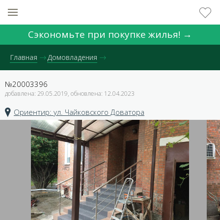
Сэкономьте при покупке жилья! →
Главная
Домовладения
№20003396
добавлена: 29.05.2019, обновлена: 12.04.2023
Ориентир: ул. Чайковского Доватора