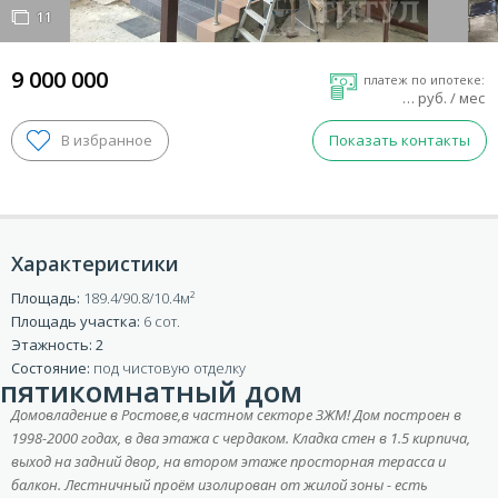
11
11
9 000 000
платеж по ипотеке:
…
руб. / мес
Показать контакты
Характеристики
Площадь:
189.4/90.8/10.4
Площадь участка:
6 сот.
ВХОД ДЛЯ КЛИЕНТОВ
Этажность: 2
Состояние:
под чистовую отделку
пятикомнатный дом
Домовладение в Ростове,в частном секторе ЗЖМ!
Дом построен в
1998-2000 годах, в два этажа с чердаком. Кладка стен в 1.5 кирпича,
выход на задний двор, на втором этаже просторная терасса и
балкон. Лестничный проём изолирован от жилой зоны - есть