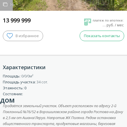
36
36
13 999 999
платеж по ипотеке:
…
руб. / мес
Показать контакты
Характеристики
Площадь:
0/0/0
Площадь участка:
34 сот.
ВХОД ДЛЯ КЛИЕНТОВ
Этажность: 0
Состояние:
дом
Продаётся земельный участок. Объект расположен по адресу 2-й
Поклонный №76/52 в Ворошиловском районе города Ростова-на-Дону
в 2,5 км от Ашана/Леруа. Напротив ЖК Поляна. Рядом остановка
общественного транспорта, продуктовые магазины, березовая