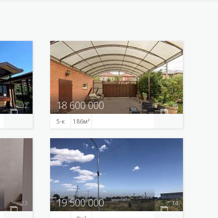
18 600 000
32
36
5-к
186
19 500 000
23
14