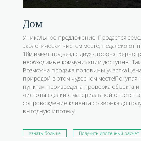
дом
Уникальное предложение! Продается земел
экологически чистом месте, недалеко от
18м,имеет подъезд с двух сторон:с Зерног
необходимые коммуникации доступны. Такж
Возможна продажа половины участка.Цена 
природой в этом чудесном месте!Покупая 
пунктам произведена проверка объекта и
чистоты сделки с материальной ответст
сопровождение клиента со звонка до пол
выгодную ипотеку!
Узнать больше
Получить ипотечный расчет