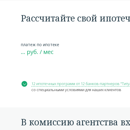
Рассчитайте свой ипоте
платеж по ипотеке
…
руб. / мес
12 ипотечных программ от 12 банков-партнеров "Титу
со специальными условиями для наших клиентов
В комиссию агентства в