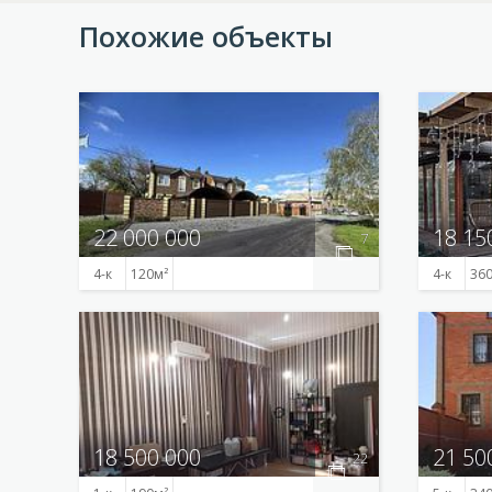
Похожие объекты
22 000 000
18 15
7
4-к
120
4-к
36
18 500 000
21 50
22