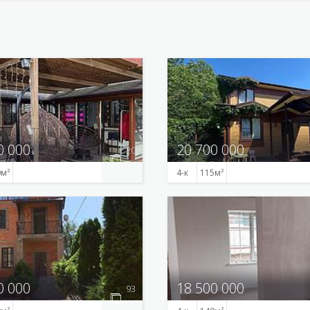
0 000
20 700 000
20
0
4-к
115
0 000
18 500 000
93