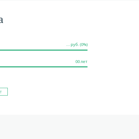
а
…
руб. (
0
%)
00
лет
т