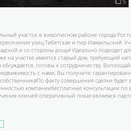
5
ьный участок в живописном районе города Ростов
 пересечения улиц Тибетская и пер Измаильский. 
радской и со стороны рощи! Идеально подходит дл
е на участке имеется старый дом, требующий кап
обсуждается, готовы к сотрудничеству. Воплощай
недвижимость с нами, Вы получите: гарантирован
 собственника!По факту совершения сделки будет
венностью компаниибесплатные консультации по в
учения ключей оперативный показ являемся парт