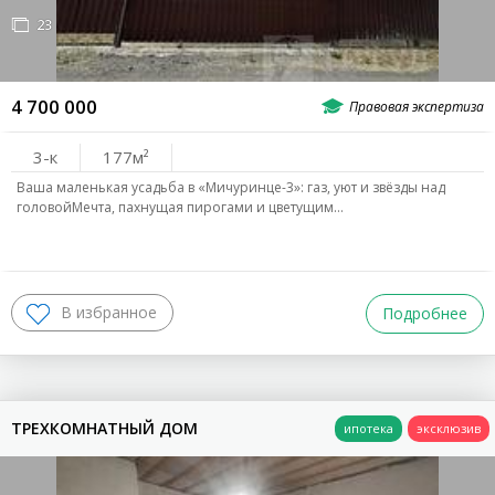
23
4 700 000
3-к
177
Ваша маленькая усадьба в «Мичуринце-3»: газ, уют и звёзды над
головойМечта, пахнущая пирогами и цветущим…
Подробнее
ТРЕХКОМНАТНЫЙ ДОМ