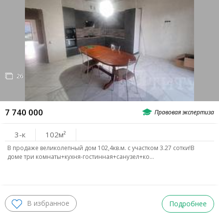
26
7 740 000
3-к
102
В продаже великолепный дом 102,4кв.м. с участком 3.27 сотки!В
доме три комнаты+кухня-гостинная+санузел+ко…
Подробнее