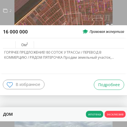
ТИП ОБЪЕКТА
2
ВЫБРАТЬ РАЙОН
16 000 000
0
ЛЕВЫЙ БЕРЕГ
ГОРЯЧЕЕ ПРЕДЛОЖЕНИЕ! 80 СОТОК У ТРАССЫ / ПЕРЕВОД В
Левый Берег
КОММЕРЦИЮ / РЯДОМ ПЯТЕРОЧКА Продам земельный участок,…
СЕВЕРНЫЙ
СЖМ
Подробнее
ВХОД ДЛЯ КЛИЕНТОВ
ПО ОБЛАСТИ
Г.Батайск
Г.Аксай
Мясниковский Р-Н
ДОМ
Азовский Р-Н
Аксайский Р-Н
Неклиновский Р-Н