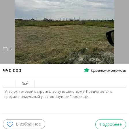
Родионово-Несветайский
Матвеево-Курганский Р-Н
Октябрьский Р-Н
Пролетарский Р-Н
ЦЕНТРАЛЬНЫЙ
Центр
Н.Поселение
6
ВОСТОЧНЫЙ
Александровка
Аэропорт
Нахичевань
950 000
Сельмаш
Орджоникидзе
0
Участок, готовый к строительству вашего дома! Предлагается к
ЗАПАДНЫЙ
продаже земельный участок в хуторе Городище…
ЗЖМ
Лендворец
СЕВЕРО-ЗАПАД
Подробнее