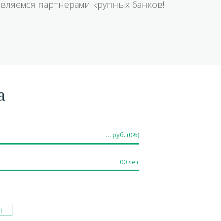
вляемся партнерами крупных банков!
а
…
руб. (
0
%)
00
лет
т