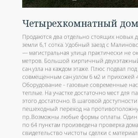
четырехкомнатный до
Продаются два отдельно стоящих новых д
земли 6,1 сотка. Удобный заезд с Малино
— магистральная улица практически не ок
метров. Большой кирпичный двухэтажный 
сан.узла на каждом этаже. Плюс подвал по
совмещенным сан.узлом 6 м2 и прихожей 4
Оборудование - газовые современные нас
теплые. На участке достаточно мест для 
этого достаточно. В шаговой доступност
пешеходный переход на противоположную
пр..Возможны любые формы оплаты. Один 
по 64 пунктам произведена проверка дома
свидетельство чистоты сделки с матери