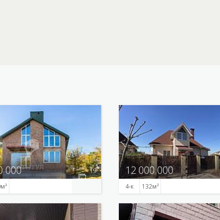
0 000
12 000 000
19
0
4-к
132