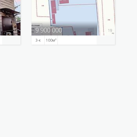
9 900 000
13
19
3-к
100