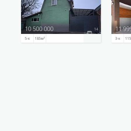
10 500 000
11 99
14
5-к
185
3-к
11