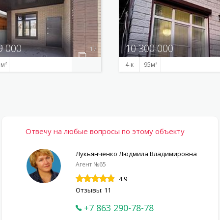
9 000
10 300 000
17
5
4-к
95
Отвечу на любые вопросы по этому объекту
Лукьянченко Людмила Владимировна
Агент №65
4.9
Отзывы: 11
+7 863 290-78-78