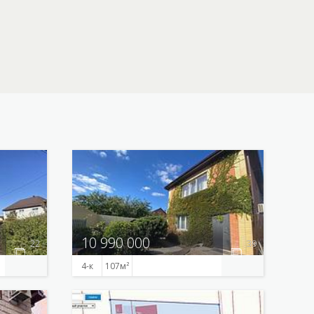
10 990 000
22
39
4-к
107