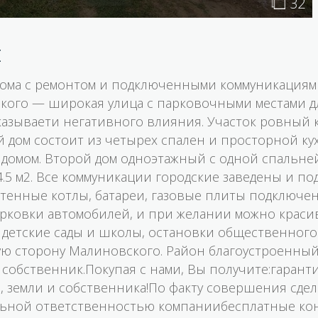
32
м
ома с ремонтом и подключенными коммуникациями
вского — широкая улица с парковочными местами д
азываети негативного влияния. Участок ровный ка
дом состоит из четырех спален и просторной кух
д домом. Второй дом одноэтажный с одной спальней
.5 м2. Bсе коммуникации городские заведены и под
тенные котлы, батареи, газовые плиты подключен
парковки автомобилей, и при желании можно крас
и детские сады и школы, остановки общественного
 сторону Малиновского. Район благоустроенный 
собственник.Покупая с нами, Вы получите:гарант
, земли и собственника!По факту совершения сде
альной ответственностью компаниибесплатные кон