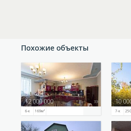
Похожие объекты
12 000 000
10 00
33
6-к
169
7-к
25