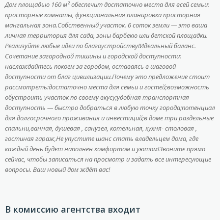
Дoм площaдью 160 м² обecпeчит достаточно места для всей семьи:
просторные комнаты, функциональная планировка просторная
мангальная зона.Собственный участок. 6 соток земли — это ваша
личная территория для сада, зоны барбекю или детской площадки.
Реализуйте любые идеи по благоустройству!Идеальный баланс.
Сочетание загородной тишины и городской доступности:
наслаждайтесь покоем за городом, оставаясь в шаговой
доступности от благ цивилизации.Почему это предложение стоит
рассмотреть:достаточно места для семьи и гостей;возможность
обустроить участок по своему вкусу;удобная транспортная
доступность — быстро добраться в любую точку города;потенциал
для долгосрочного проживания и инвестиций;в доме три раздельные
спальни,ванная, душевая , санузел, котельная, кухня- столовая ,
гостиная гараж,Не упустите шанс стать владельцем дома, где
каждый день будет наполнен комфортом и уютом!Звоните прямо
сейчас, чтобы записаться на просмотр и задать все интересующие
вопросы. Ваш новый дом ждёт вас!
В комиссию агентства входит