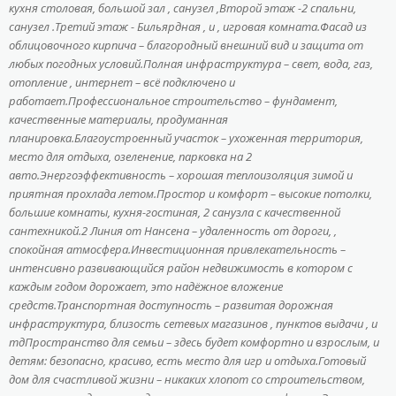
кухня столовая, большой зал , санузел ,Второй этаж -2 спальни,
санузел .Третий этаж - Бильярдная , и , игровая комната.Фасад из
облицовочного кирпича – благородный внешний вид и защита от
любых погодных условий.Полная инфраструктура – свет, вода, газ,
отопление , интернет – всё подключено и
работает.Профессиональное строительство – фундамент,
качественные материалы, продуманная
планировка.Благоустроенный участок – ухоженная территория,
место для отдыха, озеленение, парковка на 2
авто.Энергоэффективность – хорошая теплоизоляция зимой и
приятная прохлада летом.Простор и комфорт – высокие потолки,
большие комнаты, кухня-гостиная, 2 санузла с качественной
сантехникой.2 Линия от Нансена – удаленность от дороги, ,
спокойная атмосфера.Инвестиционная привлекательность –
интенсивно развивающийся район недвижимость в котором с
каждым годом дорожает, это надёжное вложение
средств.Транспортная доступность – развитая дорожная
инфраструктура, близость сетевых магазинов , пунктов выдачи , и
тдПространство для семьи – здесь будет комфортно и взрослым, и
детям: безопасно, красиво, есть место для игр и отдыха.Готовый
дом для счастливой жизни – никаких хлопот со строительством,