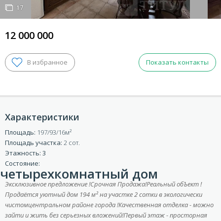
17
17
12 000 000
Показать контакты
Характеристики
Площадь:
197/93/16
Площадь участка:
2 сот.
ВХОД ДЛЯ КЛИЕНТОВ
Этажность: 3
Состояние:
четырехкомнатный дом
Эксклюзивное предложение !Срочная Продажа!Реальный обЪект !
Продаётся уютный дом 194 м² на участке 2 сотки в экологически
чистомцентральном районе города !Качественная отделка - можно
зайти и жить без серьезных вложений!Первый этаж - просторная