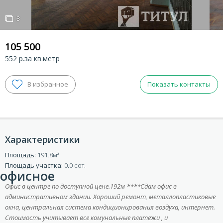
3
3
105 500
552 р.за кв.метр
Показать контакты
Характеристики
ВХОД ДЛЯ КЛИЕНТОВ
Площадь:
191.8
Площадь участка:
0.0 сот.
офисное
Офис в центре по доступной цене.192м ****Сдам офис в
административном здании. Хороший ремонт, металлопластиковые
окна, центральная система кондиционирования воздуха, интернет.
Стоимость учитывает все комунальные платежи , и