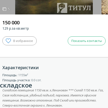
5
5
150 000
129 р.за кв.метр
Показать контакты
Характеристики
ВХОД ДЛЯ КЛИЕНТОВ
Площадь:
1155
Площадь участка:
0.0 сот.
складское
Складское помещение 1150 кв.м. х.Ленинован *** Склад 1150 кв.м. Газ,
Своя подстанция, удобный подъезд, парковка. Имеется офисное
помещение. Возможно отопление. Под Склад или производство.
Северо-восточная окраина х. Ленинаван.