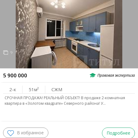
ВОСТОЧНЫЙ
Александровка
Аэропорт
Нахичевань
Сельмаш
Орджоникидзе
ЗАПАДНЫЙ
9
ЗЖМ
Лендворец
Левенцовский
5 900 000
СЕВЕРО-ЗАПАД
Военвед
Зоопарк
Каменка
Ленина
2-к
51
СЖМ
СРОЧНАЯ ПРОДАЖА! РЕАЛЬНЫЙ ОБЪЕКТ! В продаже 2-комнатная
Нариманова
РИИЖТ
Стройгородок
квартира в «Золотом квадрате» Северного района! У…
Болгарстрой
Нагибина
Темерник
РОСТОВСКОЕ МОРЕ
Подробнее