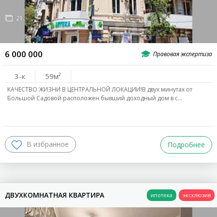
ВЫБРАТЬ РАЙОН
21
ЛЕВЫЙ БЕРЕГ
6 000 000
СЕВЕРНЫЙ
СЖМ
3-к
59
КАЧЕСТВО ЖИЗНИ В ЦЕНТРАЛЬНОЙ ЛОКАЦИИ!В двух минутах от
Большой Садовой расположен бывший доходный дом в с…
ПО ОБЛАСТИ
Г.Батайск
Г.Аксай
Азовский Р-Н
Аксайский Р-Н
Советский Р-Н
Пролетарский Р-Н
Подробнее
ВХОД ДЛЯ КЛИЕНТОВ
ЦЕНТРАЛЬНЫЙ
Центр
Комс. Пл.
Н.Поселение
Раб.городок
ДВУХКОМНАТНАЯ КВАРТИРА
ЦГБ