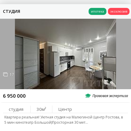
СТУДИЯ
17
6 950 000
студия
30
Центр
Квартира реальная! Уютная студия на Малюгиной (центр Ростова, в
5 мин кинотеатр Большой)Просторная 30 мет…