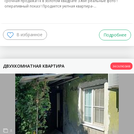
срочная продажа!1к в золотом квадрате ЗЖМ! реальные фото !
оперативный показ ! Продается уютная квартира-…
ЭТАЖНОСТЬ
Подробнее
ТИП ДОМА
Кирпичный
Блочный
Монолит
Ит. Кирпич
Панельный
Металлоконструкция
ДВУХКОМНАТНАЯ КВАРТИРА
Каркасно-Монолитный
Деревянный
Каменные
Смешанные
Иные
ПОКАЗАТЬ
очистить фильтр
8