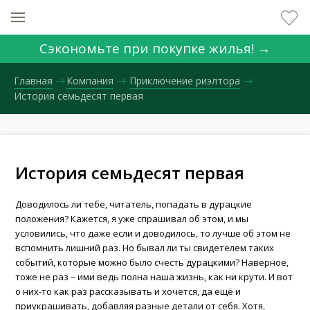
Сэкономьте при покупке жилья! →
Главная
Компания
Приключение риэлтора
История семьдесят первая
История семьдесят первая
Доводилось ли тебе, читатель, попадать в дурацкие
положения? Кажется, я уже спрашивал об этом, и мы
условились, что даже если и доводилось, то лучше об этом не
вспомнить лишний раз. Но бывал ли ты свидетелем таких
событий, которые можно было счесть дурацкими? Наверное,
тоже не раз – ими ведь полна наша жизнь, как ни крути. И вот
о них-то как раз рассказывать и хочется, да ещё и
приукрашивать, добавляя разные детали от себя. Хотя,