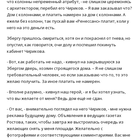
что колонны непременный атрибут, - не слишком церемонясь
с архитектором, перебил его Чириков. – Я вам заказывал что?
Дом с колоннами, и платить намерен за дом с колоннами. А
ежели без колонн, так пускай вам «Ренессанс» платит, коли у
него на это деньги есть.
ВХОД ДЛЯ КЛИЕНТОВ
Эбергу пришлось смириться, хотя он и покраснел от гнева, но
опустил, как говорится, очи долу и поспешил покинуть
кабинет Чирикова.
- Вот, как работать не надо, - кивнул на закрывшуюся за
Эбергом дверь, хозяин строящегося дома. – Я не слишком
требовательный человек, но если заказываю что-то, то это
желаю получить. За иное платить не намерен.
- Вполне разумно, - кивнул наш герой, - и я бы хотел узнать,
что вы желаете от меня? Ведь дом ещё не сдан.
- От вас, - внимательно поглядел на него Чириков, - мне нужна
реклама будущему дому. Объявления в ведущих газетах
Ростова, таких, чтобы завтра же выстроилась очередь из
желающих снять у меня площади. Желательно с
фотографиями и соответствующими комментариями. Вас мне