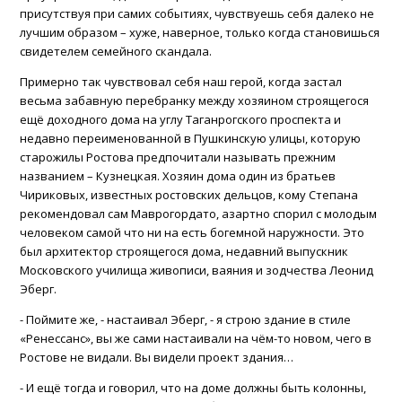
присутствуя при самих событиях, чувствуешь себя далеко не
лучшим образом – хуже, наверное, только когда становишься
свидетелем семейного скандала.
Примерно так чувствовал себя наш герой, когда застал
весьма забавную перебранку между хозяином строящегося
ещё доходного дома на углу Таганрогского проспекта и
недавно переименованной в Пушкинскую улицы, которую
старожилы Ростова предпочитали называть прежним
названием – Кузнецкая. Хозяин дома один из братьев
Чириковых, известных ростовских дельцов, кому Степана
рекомендовал сам Маврогордато, азартно спорил с молодым
человеком самой что ни на есть богемной наружности. Это
был архитектор строящегося дома, недавний выпускник
Московского училища живописи, ваяния и зодчества Леонид
Эберг.
- Поймите же, - настаивал Эберг, - я строю здание в стиле
«Ренессанс», вы же сами настаивали на чём-то новом, чего в
Ростове не видали. Вы видели проект здания…
- И ещё тогда и говорил, что на доме должны быть колонны,