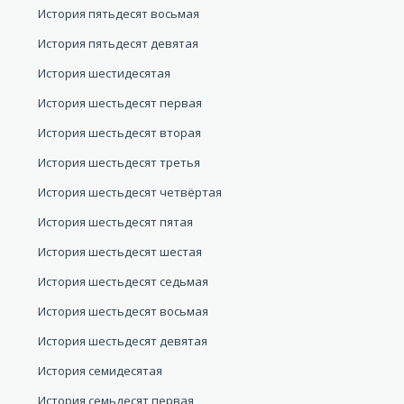
История пятьдесят восьмая
История пятьдесят девятая
История шестидесятая
История шестьдесят первая
История шестьдесят вторая
История шестьдесят третья
История шестьдесят четвёртая
История шестьдесят пятая
История шестьдесят шестая
История шестьдесят седьмая
История шестьдесят восьмая
История шестьдесят девятая
История семидесятая
История семьдесят первая