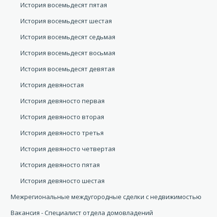
История восемьдесят пятая
История восемьдесят шестая
История восемьдесят седьмая
История восемьдесят восьмая
История восемьдесят девятая
История девяностая
История девяносто первая
История девяносто вторая
История девяносто третья
История девяносто четвертая
История девяносто пятая
История девяносто шестая
Межрегиональные междугородные сделки с недвижимостью
Вакансия - Специалист отдела домовладений