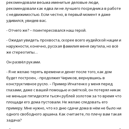
рекомендовали весьма именитые деловые люди,
рекомендовали как едва ли не лучшего посредника в работе
с недвижимостью. Если честно, в первый момент я даже
удивился, увидев вас.
- Отчего же? – поинтересовался наш герой.
- Ожидал увидеть прохвоста, скорее всего иудейской нации и
наружности, конечно, русская фамилия меня смутила, но всё
же стереотипы…
Он развёл руками.
- Я не желаю терять времени и денег после того, как дом
будет построен, - продолжил Чириков, вернувшись в
конструктивное русло. – Пример Игнатенко у меня перед
глазами, даже с вашей помощью и смёткой, он потерял никак
не меньше пятидесяти тысяч рублей золотом за то время что
площади его дома пустовали. Не желаю следовать его
примеру. Мне нужно, что ко дню сдачи дома в нём не было ни
одного свободного аршина. Как считаете, по плечу вам такая
задача?