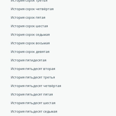
История сорок третья
История сорок четвёртая
История сорок пятая
История сорок шестая
История сорок седьмая
История сорок восьмая
История сорок девятая
История пятидесятая
История пятьдесят вторая
История пятьдесят третья
История пятьдесят четвёртая
История пятьдесят пятая
История пятьдесят шестая
История пятьдесят седьмая