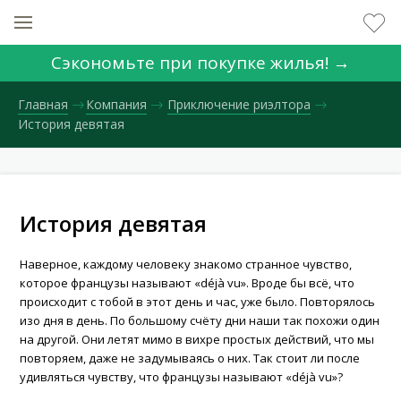
Сэкономьте при покупке жилья! →
Главная
Компания
Приключение риэлтора
История девятая
История девятая
Наверное, каждому человеку знакомо странное чувство,
которое французы называют «déjà vu». Вроде бы всё, что
происходит с тобой в этот день и час, уже было. Повторялось
изо дня в день. По большому счёту дни наши так похожи один
на другой. Они летят мимо в вихре простых действий, что мы
повторяем, даже не задумываясь о них. Так стоит ли после
удивляться чувству, что французы называют «déjà vu»?