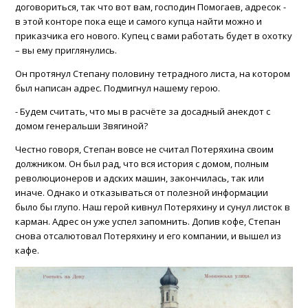
договориться, так что вот вам, господин Помогаев, адресок -
в этой конторе пока еще и самого купца найти можно и
приказчика его нового. Купец с вами работать будет в охотку
– вы ему приглянулись.
Он протянул Степану половину тетрадного листа, на котором
был написан адрес. Подмигнул нашему герою.
- Будем считать, что мы в расчёте за досадный анекдот с
домом генеральши Звягиной?
Честно говоря, Степан вовсе не считал Потеряхина своим
должником. Он был рад, что вся история с домом, полным
революционеров и адских машин, закончилась, так или
иначе. Однако и отказываться от полезной информации
было бы глупо. Наш герой кивнул Потеряхину и сунул листок в
карман. Адрес он уже успел запомнить. Допив кофе, Степан
снова отсалютовал Потеряхину и его компании, и вышел из
кафе.