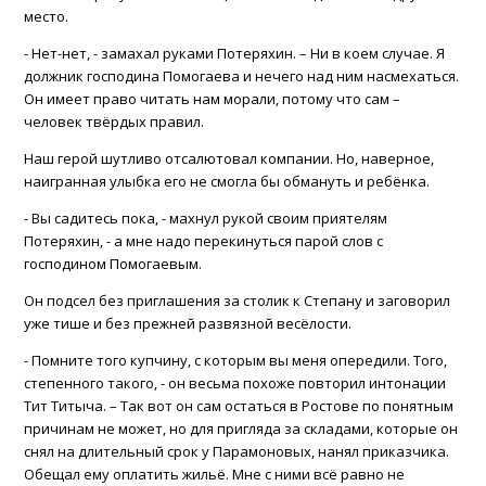
место.
- Нет-нет, - замахал руками Потеряхин. – Ни в коем случае. Я
должник господина Помогаева и нечего над ним насмехаться.
Он имеет право читать нам морали, потому что сам –
человек твёрдых правил.
Наш герой шутливо отсалютовал компании. Но, наверное,
наигранная улыбка его не смогла бы обмануть и ребёнка.
- Вы садитесь пока, - махнул рукой своим приятелям
Потеряхин, - а мне надо перекинуться парой слов с
господином Помогаевым.
Он подсел без приглашения за столик к Степану и заговорил
уже тише и без прежней развязной весёлости.
- Помните того купчину, с которым вы меня опередили. Того,
степенного такого, - он весьма похоже повторил интонации
Тит Титыча. – Так вот он сам остаться в Ростове по понятным
причинам не может, но для пригляда за складами, которые он
снял на длительный срок у Парамоновых, нанял приказчика.
Обещал ему оплатить жильё. Мне с ними всё равно не