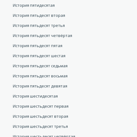
История пятидесятая
История пятьдесят вторая
История пятьдесят третья
История пятьдесят четвёртая
История пятьдесят пятая
История пятьдесят шестая
История пятьдесят седьмая
История пятьдесят восьмая
История пятьдесят девятая
История шестидесятая
История шестьдесят первая
История шестьдесят вторая
История шестьдесят третья
История шестьдесят четвёртая