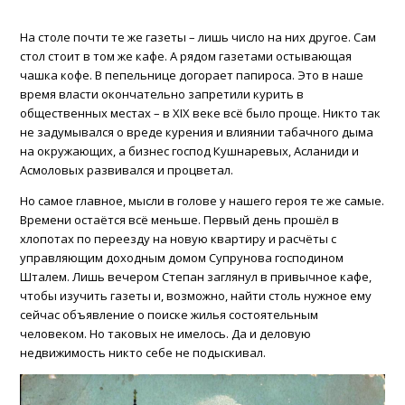
На столе почти те же газеты – лишь число на них другое. Сам
стол стоит в том же кафе. А рядом газетами остывающая
чашка кофе. В пепельнице догорает папироса. Это в наше
время власти окончательно запретили курить в
общественных местах – в XIX веке всё было проще. Никто так
не задумывался о вреде курения и влиянии табачного дыма
на окружающих, а бизнес господ Кушнаревых, Асланиди и
Асмоловых развивался и процветал.
Но самое главное, мысли в голове у нашего героя те же самые.
Времени остаётся всё меньше. Первый день прошёл в
хлопотах по переезду на новую квартиру и расчёты с
управляющим доходным домом Супрунова господином
Шталем. Лишь вечером Степан заглянул в привычное кафе,
чтобы изучить газеты и, возможно, найти столь нужное ему
сейчас объявление о поиске жилья состоятельным
человеком. Но таковых не имелось. Да и деловую
недвижимость никто себе не подыскивал.