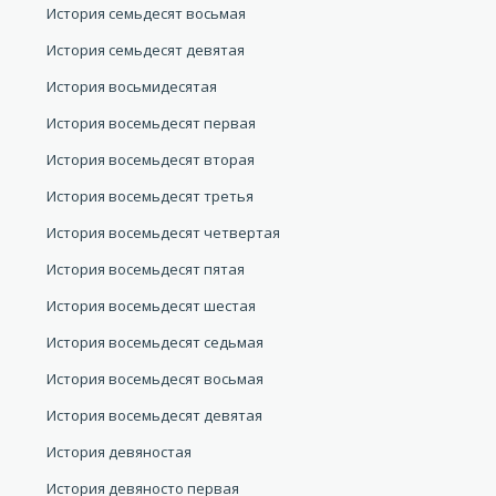
История семьдесят восьмая
История семьдесят девятая
История восьмидесятая
История восемьдесят первая
История восемьдесят вторая
История восемьдесят третья
История восемьдесят четвертая
История восемьдесят пятая
История восемьдесят шестая
История восемьдесят седьмая
История восемьдесят восьмая
История восемьдесят девятая
История девяностая
История девяносто первая